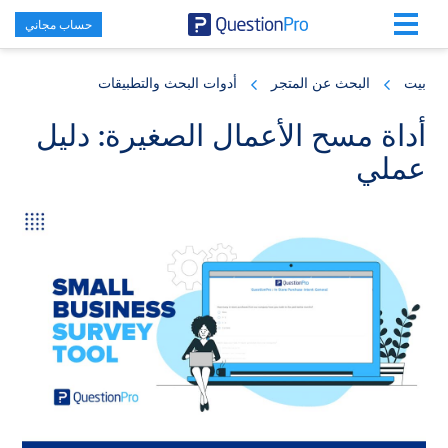
حساب مجاني
Skip
Skip
Skip
to
to
to
بيت
البحث عن المتجر
أدوات البحث والتطبيقات
primary
footer
main
content
sidebar
أداة مسح الأعمال الصغيرة: دليل
عملي