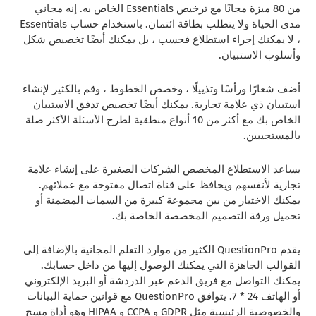
من 80 ميزة مجانًا مع ترخيص Essentials الخاص به. إنه مجاني
مدى الحياة ولا يتطلب بطاقة ائتمان. باستخدام حساب Essentials
، لا يمكنك إجراء استطلاع فحسب ، بل يمكنك أيضًا تخصيص شكل
وأسلوب الاستبيان.
أضف شعارًا ورأسًا وتذييلًا ، وخصص الخطوط ، وقم بالكثير لإنشاء
استبيان ذي علامة تجارية. يمكنك أيضًا تخصيص تدفق الاستبيان
الخاص بك مع أكثر من 10 أنواع منطقية لطرح الأسئلة الأكثر صلة
بالمستجيبين.
يساعد الاستطلاع المخصص الشركات الصغيرة على إنشاء علامة
تجارية لأنفسهم ويحافظ على قناة اتصال مفتوحة مع عملائهم.
يمكنك الاختيار من بين مجموعة كبيرة من السمات المضمنة أو
تحميل ورقة التصميم المخصصة الخاصة بك.
يقدم QuestionPro الكثير من موارد التعلم المجانية بالإضافة إلى
القوالب الجاهزة التي يمكنك الوصول إليها من داخل حسابك.
يمكنك التواصل مع فريق الدعم عبر الدردشة أو البريد الإلكتروني
أو الهاتف 24 * 7. يتوافق QuestionPro مع قوانين حماية البيانات
والخصوصية الرئيسية مثل GDPR و CCPA و HIPAA وهو أداة مسح