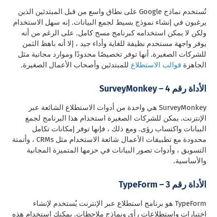
تُستخدم نماذج Google على نطاق واسع من قبل المبتدئين الذين
يرغبون في إنشاء نموذج بسيط لجمع البيانات. إنه سهل الاستخدام
ولكن لا يمكن استخدامه كبرنامج مسح كامل. على الرغم من أنه
يوفر واجهة مستخدم نظيفة للغاية وأداء جيد ، إلا أنه باهظ الثمن
للشركات الصغيرة. أنها توفر تخصيصًا محدودًا وموارد مجانية مثل
الجاهزة
قوالب الاستطلاع
للمبتدئين وأصحاب الأعمال الصغيرة.
الأداة رقم 4 – SurveyMonkey
SurveyMonkey هي واحدة من أدوات الاستطلاع الشائعة عبر
الإنترنت. يمكن للشركات الصغيرة استخدام هذا البرنامج لجمع
البيانات واكتساب رؤى. ومع ذلك ، فإنها توفر إمكانات تكامل
محدودة مع تطبيقات الأعمال شائعة الاستخدام مثل CRMs ، وأتمتة
التسويق ، وأدوات تصور البيانات في حزمها المتميزة المجانية
والأساسية.
الأداة رقم 3 – TypeForm
TypeForm هو برنامج استطلاع عبر الإنترنت يُستخدم لإنشاء
اختبارات واستطلاعات رأي ونماذج ملاحظات. يمكنك استخدام هذه