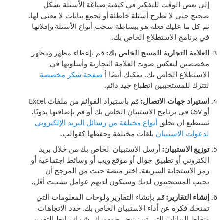
إلى بعض الوقت للتفكير في كيفية صياغة الأسئلة بشكل
صحيح حتى لا تطرح أسئلة خاطئة أو تجمع بيانات لا معنى لها.
ثم كل ما عليك فعله هو ببساطة سحب أنواع الأسئلة وإفلاتها
في برنامج الاستطلاع الخاص بك.
العلامة التجارية للمسح الخاص بك:
قم بإعطاء مظهر ومظهر
مخصصين لتعكس صوت العلامة التجارية وأسلوبها في
الاستطلاع الخاص بك. يمكنك أيضًا أ
صفحة شكر مخصصة
لتترك للمستجيبين انطباع جيد دائم.
استيراد جهات الاتصال:
قم باستيراد القوائم من ملفات Excel
أو CSV في برنامج الاستبيان الخاص بك أو قم بإضافتها يدويًا.
ثستطيع ان تخلق
أنواع مختلفة من رسائل البريد الإلكتروني
لدعوات الاستبيان
بلغات مختلفة وحفظها كقوالب.
توزيع الاستبيان:
أرسل الاستبيان الخاص بك من خلال بريد
إلكتروني أو تطبيق جوال أو موقع ويب أو وسائط اجتماعية أو
رمز الاستجابة السريعة. اختر منصة حيث من المرجح أن
يجيب المستجيبون لديك وستكون لديهم عوامل تشتيت أقل.
إنشاء التقارير:
قم بإنشاء التقارير ولوحات المعلومات التي
تمنحك فكرة عن أداء الاستبيان الخاص بك. حدد الاتجاهات
ونقاط البيانات التي تبرز نبض جمهورك. شارك رابط التقرير