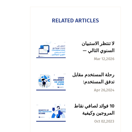
RELATED ARTICLES
لا تنتظر الاستبيان
السنوي التالي —
احصل على إجابات
Mar 12,2026
فورية مع
Conversations أداة
رحلة المستخدم مقابل
الاستماع الفوري
تدفق المستخدم:
للموظفين
الاختلافات وأوجه
Apr 26,2024
التشابه
10 فوائد لصافي نقاط
المروجين وكيفية
تعظيم الاستفادة منها
Oct 02,2023