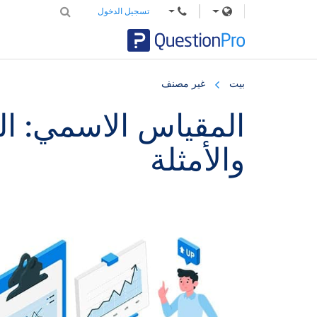
تسجيل الدخول
Skip
Skip
Skip
to
to
to
بيت
غير مصنف
primary
footer
main
content
sidebar
المقياس الاسمي: ا
والأمثلة