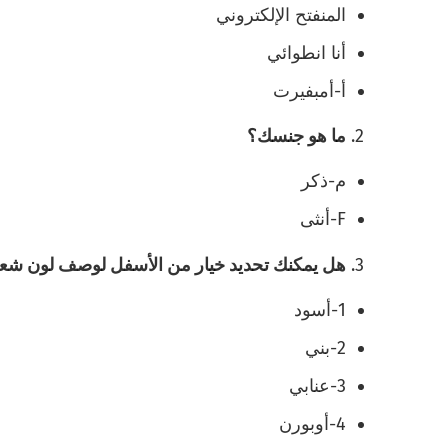
المنفتح الإلكتروني
أنا انطوائي
أ-أمبفيرت
ما هو جنسك؟
م-ذكر
F-أنثى
هل يمكنك تحديد خيار من الأسفل لوصف لون شع
1-أسود
2-بني
3-عنابي
4-أوبورن