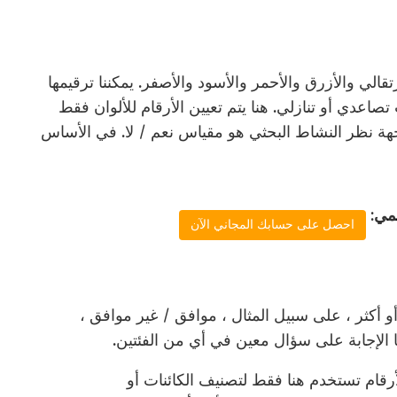
 لنفترض أن لدينا 5 ألوان ، البرتقالي والأزرق والأحمر والأسود والأصفر. يمكننا ترقيمها
به إما من 1 إلى 5 أو 5 إلى 1 بترتيب تصاعدي أو تنازلي. هنا يتم تعيين الأرقام للألوان فقط
هة نظر النشاط البحثي هو مقياس نعم / لا. في الأساس
مي
:
احصل على حسابك المجاني الآن
و أكثر ، على سبيل المثال ، موافق / غير موافق ،
يها الإجابة على سؤال معين في أي من الفئتين.
رقام تستخدم هنا فقط لتصنيف الكائنات أو