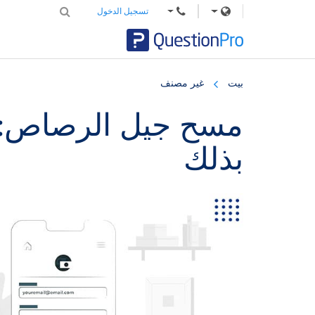
تسجيل الدخول
Skip
Skip
Skip
to
to
to
بيت
غير مصنف
primary
footer
main
content
sidebar
مسح جيل الرصاص: ما
بذلك