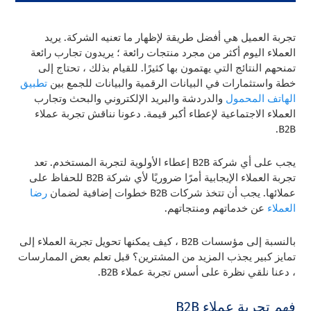
تجربة العميل هي أفضل طريقة لإظهار ما تعنيه الشركة. يريد
العملاء اليوم أكثر من مجرد منتجات رائعة ؛ يريدون تجارب رائعة
تمنحهم النتائج التي يهتمون بها كثيرًا. للقيام بذلك ، تحتاج إلى
خطة واستثمارات في البيانات الرقمية والبيانات للجمع بين
تطبيق
الهاتف المحمول
والدردشة والبريد الإلكتروني والبحث وتجارب
العملاء الاجتماعية لإعطاء أكبر قيمة. دعونا نناقش تجربة عملاء
B2B.
يجب على أي شركة B2B إعطاء الأولوية لتجربة المستخدم. تعد
تجربة العملاء الإيجابية أمرًا ضروريًا لأي شركة B2B للحفاظ على
عملائها. يجب أن تتخذ شركات B2B خطوات إضافية لضمان
رضا
العملاء
عن خدماتهم ومنتجاتهم.
بالنسبة إلى مؤسسات B2B ، كيف يمكنها تحويل تجربة العملاء إلى
تمايز كبير يجذب المزيد من المشترين؟ قبل تعلم بعض الممارسات
، دعنا نلقي نظرة على أسس تجربة عملاء B2B.
فهم تجربة عملاء B2B