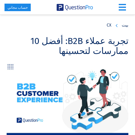
حساب مجاني
Skip
Skip
Skip
to
to
to
بيت
CX
primary
footer
main
content
sidebar
تجربة عملاء B2B: أفضل 10
ممارسات لتحسينها