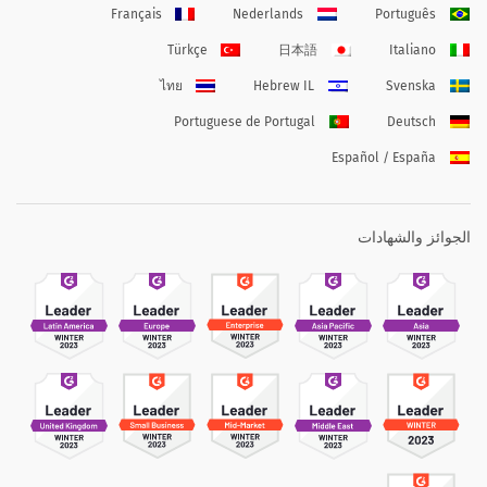
Français
Nederlands
Português
Türkçe
日本語
Italiano
ไทย
Hebrew IL
Svenska
Portuguese de Portugal
Deutsch
Español / España
الجوائز والشهادات