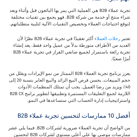
تجربة عملاء B2B هي العملية التي يمر بها البائعون قبل وأثناء وبعد
شراء منتج أو خدمة من شركة B2B. فهو يجمع بين تقنيات مختلفة
لتوقع احتياجات العملاء وتخصيص التقنيات الآلية لتلبية متطلباتهم.
تعتبر
رحلات العملاء
أكثر تعقيدًا في تجربة عملاء B2B نظرًا لأن
العديد من الأطراف متورطة بدلاً من عميل واحد فقط. يعد إنشاء
تجربة رائعة باستمرار لجميع صانعي القرار في تجربة عملاء B2B
أمرًا صعبًا.
يعزز برنامج تجربة العملاء B2B الممتاز من نمو الإيرادات ويقلل من
حجم المبيعات. يحسن فرص البيع الزائد والبيع العابر بنسبة 20 إلى
40٪ ويزيد من رضا العميل. يجب أن تمتلك المنظمات الأدوات
اللازمة لجمع التعليقات المستمرة وتطبيقها لتطوير برامج B2B CX
واستراتيجيات إدارة الحساب التي ستساعدها في النمو.
أفضل 10 ممارسات لتحسين تجربة عملاء B2B
من الواضح أن تجربة العملاء ضرورية لشركات B2B. فيما يلي عشر
ممارسات موصى بها على أعلى مستوى لشركات B2B لتحسين