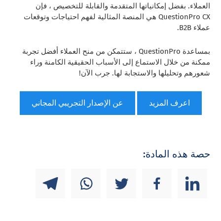
العملاء. بفضل إمكانياتها المتقدمة والقابلة للتخصيص ، فإن
QuestionPro CX هي المنصة المثالية لفهم احتياجات وتوقعات
عملاء B2B.
بمساعدة QuestionPro ، ستتمكن من منح العملاء أفضل تجربة
ممكنة من خلال الاستماع إلى الأسباب الحقيقية الكامنة وراء
شعورهم وتحليلها والاستجابة لها. جرب الآن!
اعرف المزيد
عن الإصدار التجريبي المجاني
حصة هذه المادة: