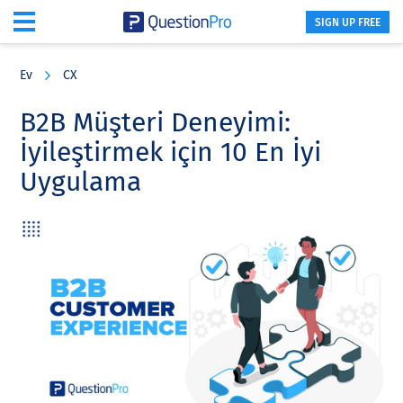
SIGN UP FREE
Skip
Skip
Skip
to
to
to
Ev
CX
main
primary
footer
content
sidebar
B2B Müşteri Deneyimi:
İyileştirmek için 10 En İyi
Uygulama