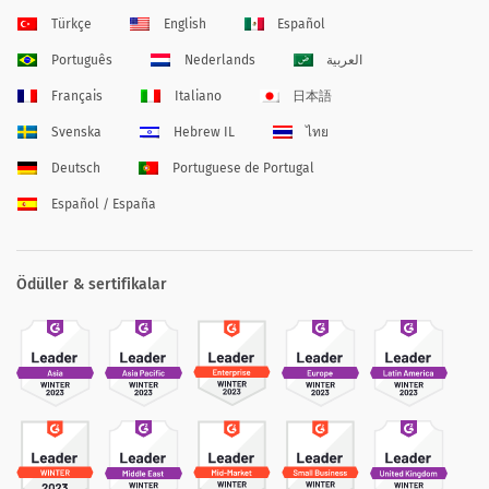
Türkçe
English
Español
Português
Nederlands
العربية
Français
Italiano
日本語
Svenska
Hebrew IL
ไทย
Deutsch
Portuguese de Portugal
Español / España
Ödüller & sertifikalar