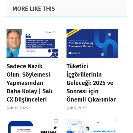
Primary
Footer
MORE LIKE THIS
Sidebar
Sadece Nazik
Tüketici
Olun: Söylemesi
İçgörülerinin
Yapmasından
Geleceği: 2025 ve
Daha Kolay | Salı
Sonrası için
CX Düşünceleri
Önemli Çıkarımlar
Şub 11, 2025
Şub 9, 2025