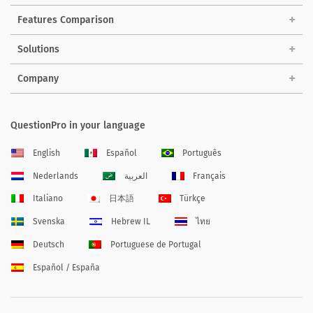
Features Comparison
Solutions
Company
QuestionPro in your language
English
Español
Português
Nederlands
العربية
Français
Italiano
日本語
Türkçe
Svenska
Hebrew IL
ไทย
Deutsch
Portuguese de Portugal
Español / España