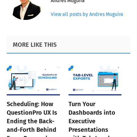
Andres Muguira
View all posts by Andres Muguira
Primary
Footer
MORE LIKE THIS
Sidebar
Scheduling: How
Turn Your
QuestionPro UX Is
Dashboards into
Ending the Back-
Executive
and-Forth Behind
Presentations