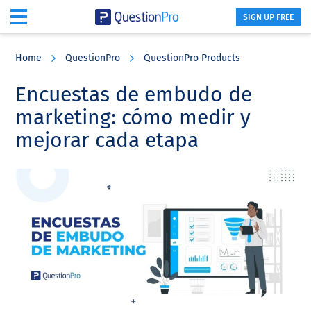
SIGN UP FREE
Skip
Skip
Skip
to
to
to
Home
QuestionPro
QuestionPro Products
main
primary
footer
content
sidebar
Encuestas de embudo de
marketing: cómo medir y
mejorar cada etapa