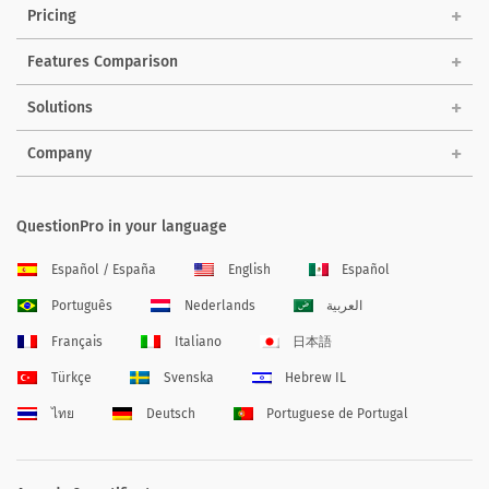
Pricing
Features Comparison
Solutions
Company
QuestionPro in your language
Español / España
English
Español
Português
Nederlands
العربية
Français
Italiano
日本語
Türkçe
Svenska
Hebrew IL
ไทย
Deutsch
Portuguese de Portugal