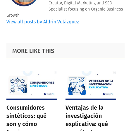
Creator, Digital Marketing and SEO
Specialist focusing on Organic Business
Growth.
View all posts by Aldrin Velázquez
Primary
Footer
MORE LIKE THIS
Sidebar
Consumidores
Ventajas de la
sintéticos: qué
investigación
son y cómo
explicativa: qué