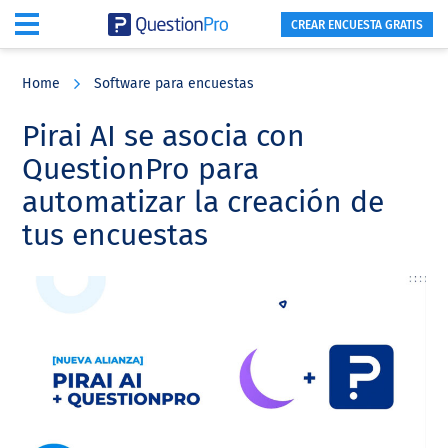
CREAR ENCUESTA GRATIS
Skip
Skip
Skip
to
to
to
Home
Software para encuestas
main
primary
footer
content
sidebar
Pirai AI se asocia con
QuestionPro para
automatizar la creación de
tus encuestas