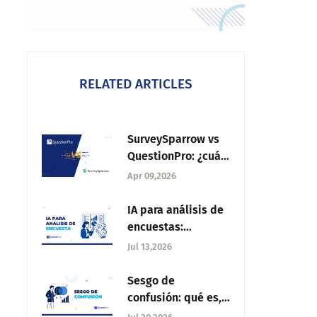
RELATED ARTICLES
SurveySparrow vs
QuestionPro: ¿cuál
es la herramienta
Apr 09,2026
ideal para tu
proyecto?
IA para análisis de
encuestas:
convierte datos en
Jul 13,2026
decisiones
accionables
Sesgo de
confusión: qué es,
tipos y estrategias