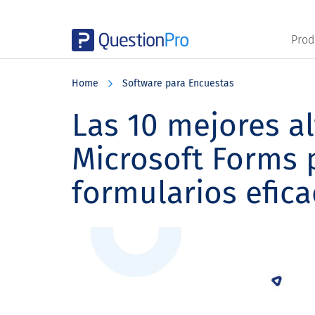
Prod
Skip
Skip
Skip
to
to
to
Home
Software para Encuestas
main
primary
footer
content
sidebar
Las 10 mejores al
Microsoft Forms 
formularios efica