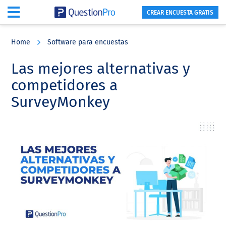
CREAR ENCUESTA GRATIS
Skip
Skip
Skip
to
to
to
Home
Software para encuestas
main
primary
footer
content
sidebar
Las mejores alternativas y
competidores a
SurveyMonkey