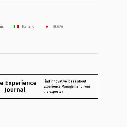
ais
Italiano
日本語
e Experience
Find innovative ideas about
Experience Management from
Journal
the experts