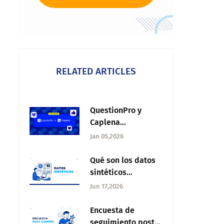
RELATED ARTICLES
QuestionPro y
Caplena
transforman el
Jan 05,2026
análisis de
feedback en
Qué son los datos
España
sintéticos
(synthetic data):
Jun 17,2026
tipos, métodos y
casos de uso
Encuesta de
seguimiento post-