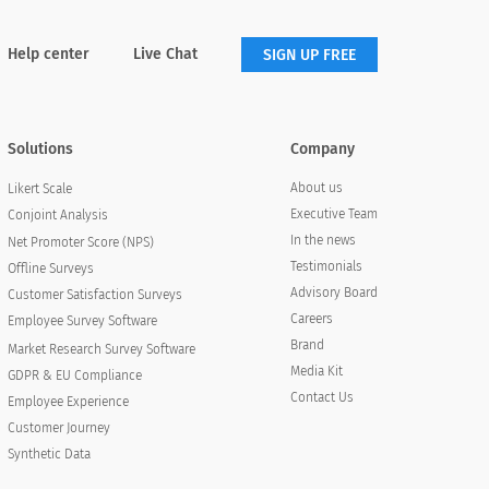
Help center
Live Chat
SIGN UP FREE
Solutions
Company
About us
Likert Scale
Executive Team
Conjoint Analysis
In the news
Net Promoter Score (NPS)
Testimonials
Offline Surveys
Advisory Board
Customer Satisfaction Surveys
Careers
Employee Survey Software
Brand
Market Research Survey Software
Media Kit
GDPR & EU Compliance
Contact Us
Employee Experience
Customer Journey
Synthetic Data