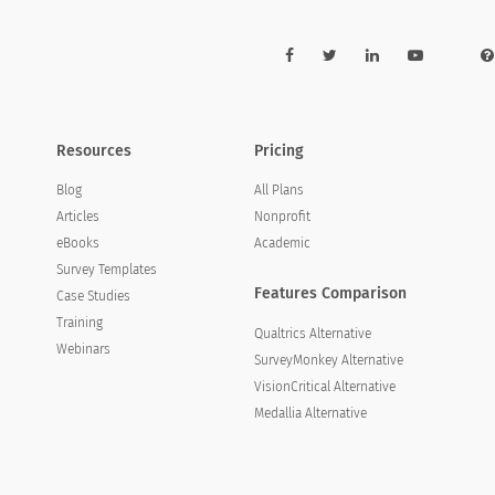
Resources
Pricing
Blog
All Plans
Articles
Nonprofit
eBooks
Academic
Survey Templates
Features Comparison
Case Studies
Training
Qualtrics Alternative
Webinars
SurveyMonkey Alternative
VisionCritical Alternative
Medallia Alternative