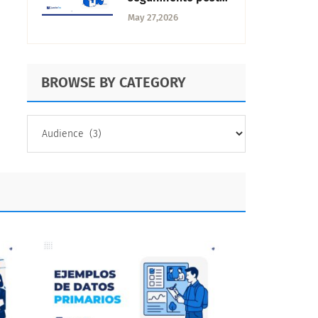
compra verificada:
May 27,2026
guía completa para
convertir
compradores en
BROWSE BY CATEGORY
promotores
BROWSE
BY
CATEGORY