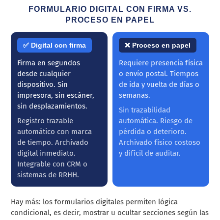
FORMULARIO DIGITAL CON FIRMA VS.
PROCESO EN PAPEL
✅ Digital con firma
❌ Proceso en papel
Firma en segundos
Requiere presencia física
desde cualquier
o envío postal. Tiempos
dispositivo. Sin
de ida y vuelta de días o
impresora, sin escáner,
semanas.
sin desplazamientos.
Sin trazabilidad
Registro trazable
automática. Riesgo de
automático con marca
pérdida o deterioro.
de tiempo. Archivado
Archivado físico costoso
digital inmediato.
y difícil de auditar.
Integrable con CRM o
sistemas de RRHH.
Hay más: los formularios digitales permiten lógica
condicional, es decir, mostrar u ocultar secciones según las