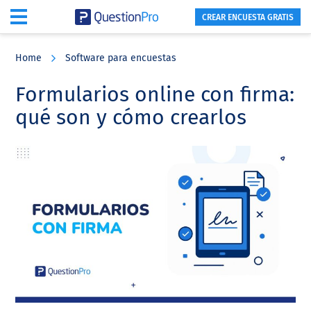
CREAR ENCUESTA GRATIS
Skip
Skip
Skip
to
to
to
Home
Software para encuestas
main
primary
footer
content
sidebar
Formularios online con firma:
qué son y cómo crearlos