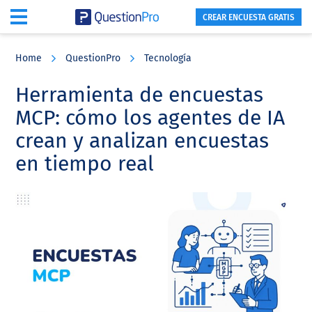
CREAR ENCUESTA GRATIS
Skip
Skip
Skip
to
to
to
Home
QuestionPro
Tecnología
main
primary
footer
content
sidebar
Herramienta de encuestas
MCP: cómo los agentes de IA
crean y analizan encuestas
en tiempo real