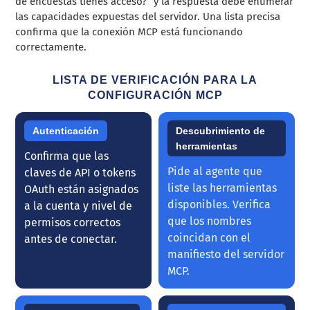
de encuestas tienes acceso?” y la respuesta debe enumerar
las capacidades expuestas del servidor. Una lista precisa
confirma que la conexión MCP está funcionando
correctamente.
LISTA DE VERIFICACIÓN PARA LA
CONFIGURACIÓN MCP
Autenticación
Descubrimiento de
herramientas
Confirma que las
Pide al agente que
claves de API o tokens
liste las herramientas
OAuth están asignados
disponibles. Verifica
a la cuenta y nivel de
que los nombres
permisos correctos
coincidan con el
antes de conectar.
manifiesto del servidor
MCP.