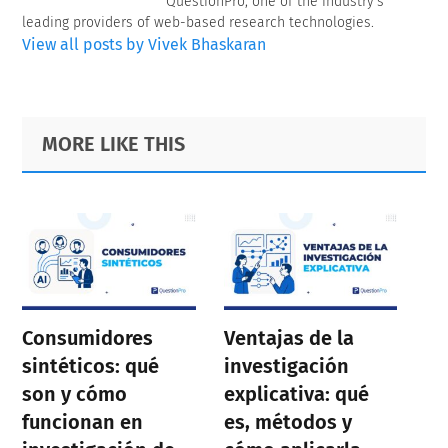
QuestionPro, one of the industry's
leading providers of web-based research technologies.
View all posts by Vivek Bhaskaran
Primary
Footer
MORE LIKE THIS
Sidebar
Consumidores
Ventajas de la
sintéticos: qué
investigación
son y cómo
explicativa: qué
funcionan en
es, métodos y