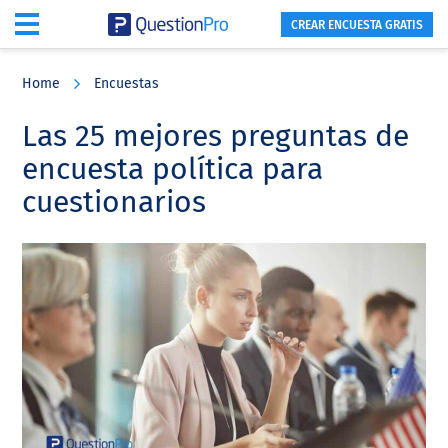
CREAR ENCUESTA GRATIS
Skip
Skip
Skip
to
to
to
Home
Encuestas
main
primary
footer
content
sidebar
Las 25 mejores preguntas de
encuesta política para
cuestionarios