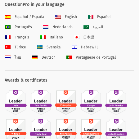
QuestionPro in your language
Español / España
English
Español
Português
Nederlands
العربية
Français
Italiano
日本語
Türkçe
Svenska
Hebrew IL
ไทย
Deutsch
Portuguese de Portugal
Awards & certificates