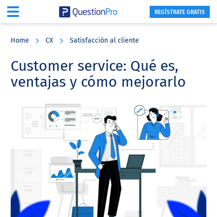
REGÍSTRATE GRATIS
Skip
Skip
Skip
to
to
to
Home
CX
Satisfacción al cliente
main
primary
footer
content
sidebar
Customer service: Qué es,
ventajas y cómo mejorarlo