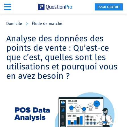
ESSAI GRATUIT
Skip
Skip
Skip
to
to
to
Domicile
Étude de marché
main
primary
footer
content
sidebar
Analyse des données des
points de vente : Qu’est-ce
que c’est, quelles sont les
utilisations et pourquoi vous
en avez besoin ?