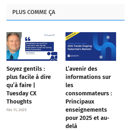
Primary
Footer
PLUS COMME ÇA
Sidebar
Soyez gentils :
L’avenir des
plus facile à dire
informations sur
qu’à faire |
les
Tuesday CX
consommateurs :
Thoughts
Principaux
enseignements
Fév 11, 2025
pour 2025 et au-
delà