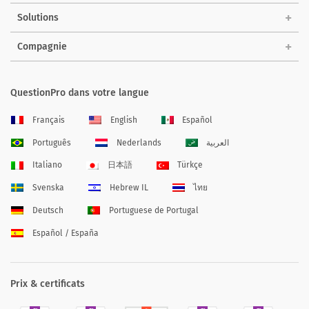
Solutions
Compagnie
QuestionPro dans votre langue
Français
English
Español
Português
Nederlands
العربية
Italiano
日本語
Türkçe
Svenska
Hebrew IL
ไทย
Deutsch
Portuguese de Portugal
Español / España
Prix & certificats