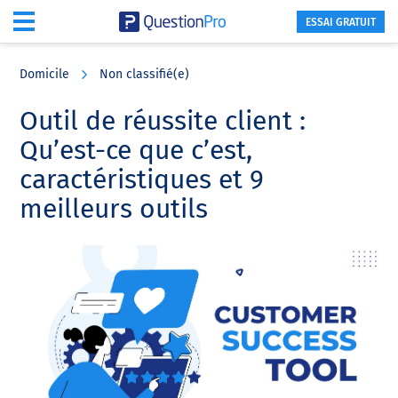
ESSAI GRATUIT
Skip
Skip
Skip
to
to
to
Domicile
Non classifié(e)
main
primary
footer
content
sidebar
Outil de réussite client :
Qu’est-ce que c’est,
caractéristiques et 9
meilleurs outils