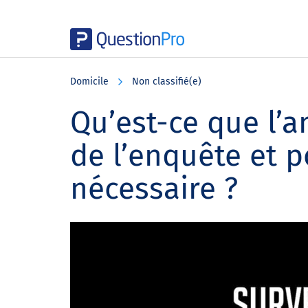
Skip
Skip
Skip
to
to
to
Domicile
Non classifié(e)
main
primary
footer
content
sidebar
Qu’est-ce que l’
de l’enquête et p
nécessaire ?