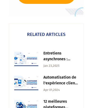
RELATED ARTICLES
Entretiens
asynchrones :
Qu'est-ce que c'est
Jan 23,2025
et comment
l'utiliser ?
Automatisation de
l'expérience client :
Définition,
Apr 01,2024
éléments et outils
12 meilleures
plateformes