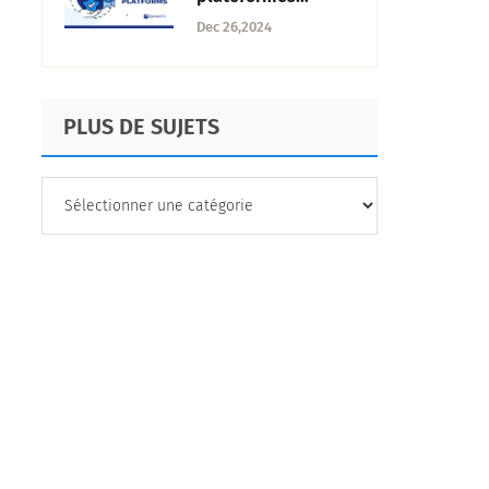
d'expérience client
Dec 26,2024
à découvrir en 2025
PLUS DE SUJETS
PLUS
DE
SUJETS