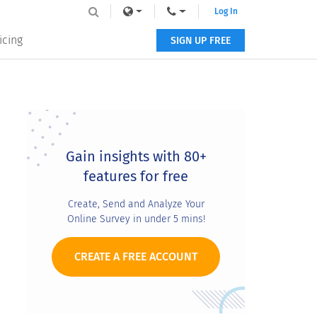
Log In
icing
SIGN UP FREE
Primary
Sidebar
Gain insights with 80+
features for free
Create, Send and Analyze Your
Online Survey in under 5 mins!
CREATE A FREE ACCOUNT