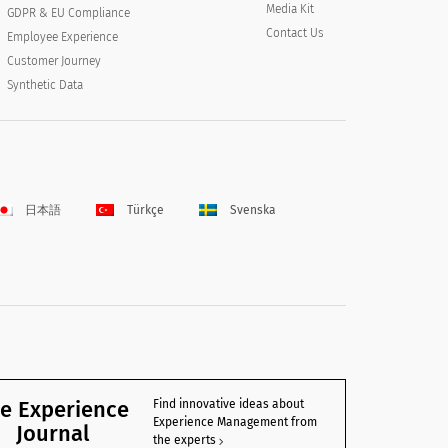
Media Kit
GDPR & EU Compliance
Contact Us
Employee Experience
Customer Journey
Synthetic Data
日本語
Türkçe
Svenska
e Experience
Find innovative ideas about
Experience Management from
Journal
the experts