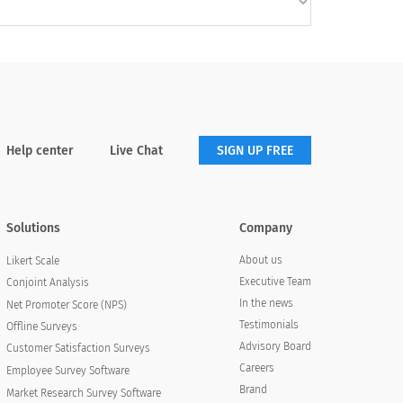
Help center
Live Chat
SIGN UP FREE
Solutions
Company
About us
Likert Scale
Executive Team
Conjoint Analysis
In the news
Net Promoter Score (NPS)
Testimonials
Offline Surveys
Advisory Board
Customer Satisfaction Surveys
Careers
Employee Survey Software
Brand
Market Research Survey Software