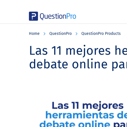
Skip
Skip
Skip
to
to
to
Home
QuestionPro
QuestionPro Products
main
primary
footer
content
sidebar
Las 11 mejores h
debate online par