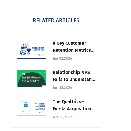
RELATED ARTICLES
8 Key Customer
Retention Metrics
to Track in 2026
Jan 02,2024
Relationship NPS
Fails to Understand
Customer
Jun 18,2024
Experiences —
Tuesday CX
The Qualtrics–
Forsta Acquisition:
Why It’s Time to
Oct 30,2025
Take Back Control
of Your Research