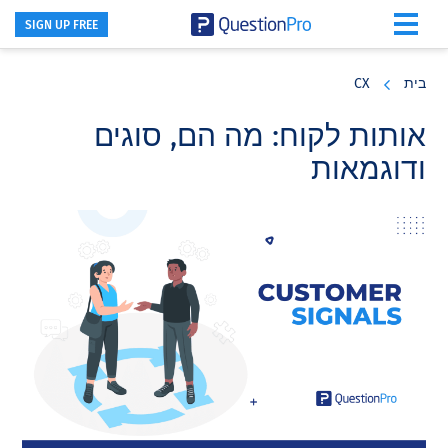
SIGN UP FREE
Skip
Skip
Skip
to
to
to
בית
CX
primary
footer
main
content
sidebar
אותות לקוח: מה הם, סוגים
ודוגמאות