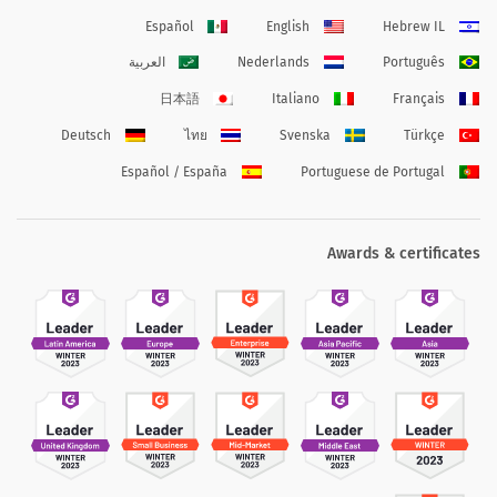
Español
English
Hebrew IL
Português
Nederlands
العربية
日本語
Italiano
Français
Deutsch
ไทย
Svenska
Türkçe
Español / España
Portuguese de Portugal
Awards & certificates