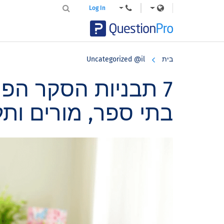
Log In
Skip
Skip
Skip
to
to
to
בית
Uncategorized @il
primary
footer
main
content
sidebar
7 תבניות הסקר הפו
בתי ספר, מורים ותל