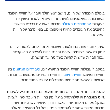
בעולם העבודה של היום, מושם דגש הולך וגובר על חוויית העובד
ומעורבותו.
במאמציהם להיות תחרותיים או לשרוד בשוק זה
בעקבות
ההתפטרות הגדולה
חברות באות עם דרכים חדשות
להעצים את העובדים להיות אוטונומיים., בואו נדבר על חוויית
המועמד.
שיתוף חברי צוות בהחלטות חשובות, אתגר אותם לצמוח, קידום
אמון בינאישי בצוותים שלהם והכנת כולם להצלחה הוא קריטי
עבור חברות שרוצות להיות בשליטה על המשחק.
במקביל, גבולות חוויית העובד מתערערים,
ומבודדים הנתונים
בין
חוויית המועמד
חוויית העובד
, וחוויית הבוגרים מתנפצות., חברות
שרוצות להישאר תחרותיות מסתכלות על כל הספקטרום.
למה? זה יותר מההבנה ש
חוויית מועמד נהדרת תוביל לאיכות
גיוס מוגברת
או שלהתחיל ברגל ימין בחוויית העובד עשוי לשאת
משקל מסוים מאוחר יותר כאשר הדרך נעשית קשה. יותר ויותר
חברות מגלות שחשוב להתמקד בניסיון של כל המועמדים: אלה