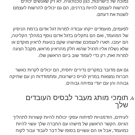
נמוכה של כישרונות, כגון טכנולוגיה. לא רק שאנשים יכולים
להרשות לעצמם להיות בררנים, הם גם יכולים להרשות לעצמם
לשנות את דעתם.
לפעמים, מועמדים ייקחו עבודה למרות דגל אדום ברמת הניסיון
של המועמד, ואם הם נתקלים בדגל אדום נוסף במהלך הקליטה,
הם יעזבו. תארו לעצמכם שמישהו שקם בטעות לראיון מוקדם או
שלא נשלח אליו תרגיל שהוא חלק מהראיון מראש, מקבל הצעה
למרות זאת, רק כדי לעמוד שוב ביום הראשון שלו.
גם אם מדובר במקרים נדירים יחסית, הם יכולים לקרות כאשר
חברות נמצאות במרוץ לגייס כישרונות, ומתמודדות הן עם שחיקה
גבוהה והן עם יעדי צמיחה גבוהים.
תומכי מותג מעבר לבסיס העובדים
שלך
לעיתים, הזדמנויות לפיתוח עסקי יכולות להיות קשורות לתהליך
הגיוס. הקשר הראשון של מישהו עם החברה שלך עשוי להיות
כמועמד, אבל אז הם עשויים בסופו של דבר לעבוד עבור לקוח