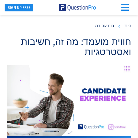
SIGN UP FREE
Skip
Skip
Skip
to
to
to
בית
כוח עבודה
primary
footer
main
content
sidebar
חווית מועמד: מה זה, חשיבות
ואסטרטגיות