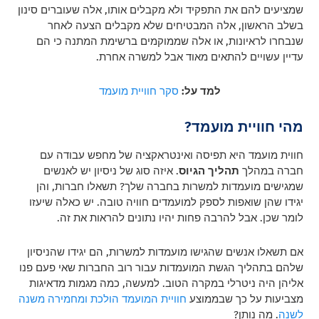
שמציעים להם את התפקיד ולא מקבלים אותו, אלה שעוברים סינון
בשלב הראשון, אלה המבטיחים שלא מקבלים הצעה לאחר
שנבחרו לראיונות, או אלה שממוקמים ברשימת המתנה כי הם
עדיין עשויים להתאים מאוד אבל למשרה אחרת.
למד על:
סקר חוויית מועמד
מהי חוויית מועמד?
חווית מועמד היא תפיסה ואינטראקציה של מחפש עבודה עם
חברה במהלך
תהליך הגיוס
.
איזה סוג של ניסיון יש לאנשים
שמגישים מועמדות למשרות בחברה שלך? תשאלו חברות, והן
יגידו שהן שואפות לספק למועמדים חוויה טובה. יש כאלה שיעזו
לומר שכן. אבל להרבה פחות יהיו נתונים להראות את זה.
אם תשאלו אנשים שהגישו מועמדות למשרות, הם יגידו שהניסיון
שלהם בתהליך הגשת המועמדות עבור רוב החברות שאי פעם פנו
אליהן היה ניטרלי במקרה הטוב. למעשה, כמה מגמות מדאיגות
מצביעות על כך שבממוצע
חוויית המועמד הולכת ומחמירה משנה
לשנה
. מה נותן?