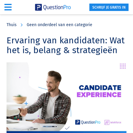
SCHRIJF JE GRATIS IN
Skip
Skip
Skip
to
to
to
Thuis
Geen onderdeel van een categorie
main
primary
footer
content
sidebar
Ervaring van kandidaten: Wat
het is, belang & strategieën