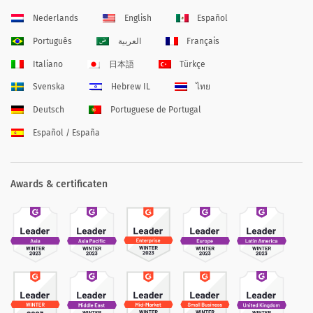
Nederlands
English
Español
Português
العربية
Français
Italiano
日本語
Türkçe
Svenska
Hebrew IL
ไทย
Deutsch
Portuguese de Portugal
Español / España
Awards & certificaten