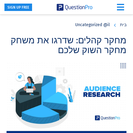
SIGN UP FREE
Skip
Skip
Skip
to
to
to
בית
Uncategorized @il
primary
footer
main
content
sidebar
מחקר קהלים: שדרגו את משחק
מחקר השוק שלכם