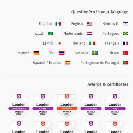
QuestionPro in your language
Español
English
Hebrew IL
Português
Nederlands
العربية
日本語
Italiano
Français
Deutsch
ไทย
Svenska
Türkçe
Español / España
Portuguese de Portugal
Awards & certificates