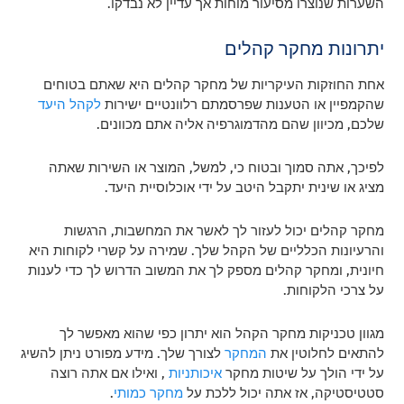
השערות שנוצרו מסיעור מוחות אך עדיין לא נבדקו.
יתרונות מחקר קהלים
אחת החוזקות העיקריות של מחקר קהלים היא שאתם בטוחים
שהקמפיין או הטענות שפרסמתם רלוונטיים ישירות
לקהל היעד
שלכם, מכיוון שהם מהדמוגרפיה אליה אתם מכוונים.
לפיכך, אתה סמוך ובטוח כי, למשל, המוצר או השירות שאתה
מציג או שינית יתקבל היטב על ידי אוכלוסיית היעד.
מחקר קהלים יכול לעזור לך לאשר את המחשבות, הרגשות
והרעיונות הכלליים של הקהל שלך. שמירה על קשרי לקוחות היא
חיונית, ומחקר קהלים מספק לך את המשוב הדרוש לך כדי לענות
על צרכי הלקוחות.
מגוון טכניקות מחקר הקהל הוא יתרון כפי שהוא מאפשר לך
להתאים לחלוטין את
המחקר
לצורך שלך. מידע מפורט ניתן להשיג
על ידי הולך על שיטות מחקר
איכותניות
, ואילו אם אתה רוצה
סטטיסטיקה, אז אתה יכול ללכת על
מחקר כמותי
.