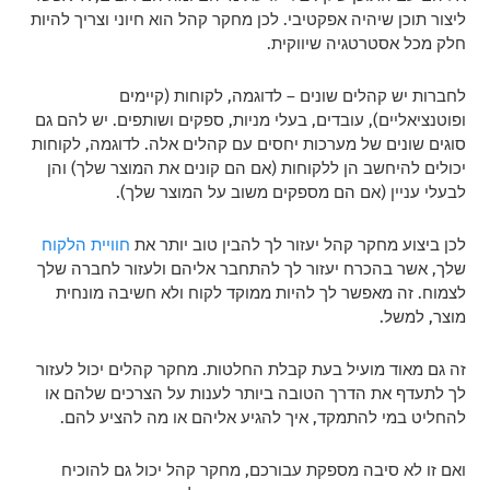
ליצור תוכן שיהיה אפקטיבי. לכן מחקר קהל הוא חיוני וצריך להיות
חלק מכל אסטרטגיה שיווקית.
לחברות יש קהלים שונים – לדוגמה, לקוחות (קיימים
ופוטנציאליים), עובדים, בעלי מניות, ספקים ושותפים. יש להם גם
סוגים שונים של מערכות יחסים עם קהלים אלה. לדוגמה, לקוחות
יכולים להיחשב הן ללקוחות (אם הם קונים את המוצר שלך) והן
לבעלי עניין (אם הם מספקים משוב על המוצר שלך).
לכן ביצוע מחקר קהל יעזור לך להבין טוב יותר את
חוויית הלקוח
שלך, אשר בהכרח יעזור לך להתחבר אליהם ולעזור לחברה שלך
לצמוח. זה מאפשר לך להיות ממוקד לקוח ולא חשיבה מונחית
מוצר, למשל.
זה גם מאוד מועיל בעת קבלת החלטות. מחקר קהלים יכול לעזור
לך לתעדף את הדרך הטובה ביותר לענות על הצרכים שלהם או
להחליט במי להתמקד, איך להגיע אליהם או מה להציע להם.
ואם זו לא סיבה מספקת עבורכם, מחקר קהל יכול גם להוכיח