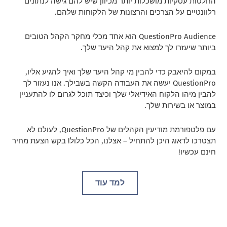
החלטות עסקיות מושכלות יותר מכיוון שיש להם גישה לנתונים
רלוונטיים על הצרכים והרצונות של הלקוחות שלהם.
QuestionPro Audience הוא אחד מכלי מחקר הקהל הטובים
ביותר שיעזרו לך למצוא את קהל היעד שלך.
במקום להיאבק כדי להבין מי קהל היעד שלך ואיך להגיע אליו,
QuestionPro יעשה את העבודה הקשה בשבילך. אנו נעזור לך
להבין מיהו הלקוח האידיאלי שלך וכיצד תוכל לגרום לו להתעניין
במוצר או בשירות שלך.
עם פלטפורמת מודיעין הקהלים של QuestionPro, לעולם לא
תצטרכו לדאוג היכן להתחיל – אצלנו, הכל כלול! בקש הצעת מחיר
חינם עכשיו!
למד עוד