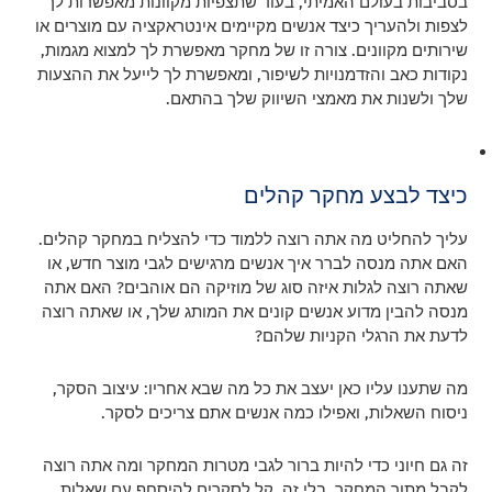
בסביבות בעולם האמיתי, בעוד שתצפיות מקוונות מאפשרות לך
לצפות ולהעריך כיצד אנשים מקיימים אינטראקציה עם מוצרים או
שירותים מקוונים. צורה זו של מחקר מאפשרת לך למצוא מגמות,
נקודות כאב והזדמנויות לשיפור, ומאפשרת לך לייעל את ההצעות
שלך ולשנות את מאמצי השיווק שלך בהתאם.
כיצד לבצע מחקר קהלים
עליך להחליט מה אתה רוצה ללמוד כדי להצליח במחקר קהלים.
האם אתה מנסה לברר איך אנשים מרגישים לגבי מוצר חדש, או
שאתה רוצה לגלות איזה סוג של מוזיקה הם אוהבים? האם אתה
מנסה להבין מדוע אנשים קונים את המותג שלך, או שאתה רוצה
לדעת את הרגלי הקניות שלהם?
מה שתענו עליו כאן יעצב את כל מה שבא אחריו: עיצוב הסקר,
ניסוח השאלות, ואפילו כמה אנשים אתם צריכים לסקר.
זה גם חיוני כדי להיות ברור לגבי מטרות המחקר ומה אתה רוצה
לקבל מתוך המחקר. בלי זה, קל לסקרים להיסחף עם שאלות