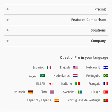
Pricing
Features Comparison
Solutions
Company
QuestionPro in your language
Español
English
Hebrew IL
Português
Nederlands
العربية
日本語
Italiano
Français
Deutsch
ไทย
Svenska
Türkçe
Español / España
Portuguese de Portugal