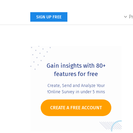
P
SIGN UP FREE
Primary
Sidebar
Gain insights with 80+
features for free
Create, Send and Analyze Your
Online Survey in under 5 mins!
CREATE A FREE ACCOUNT