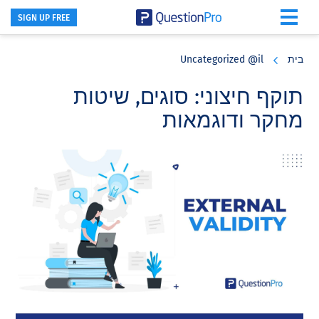
SIGN UP FREE
Skip
Skip
Skip
to
to
to
בית
Uncategorized @il
primary
footer
main
content
sidebar
תוקף חיצוני: סוגים, שיטות
מחקר ודוגמאות