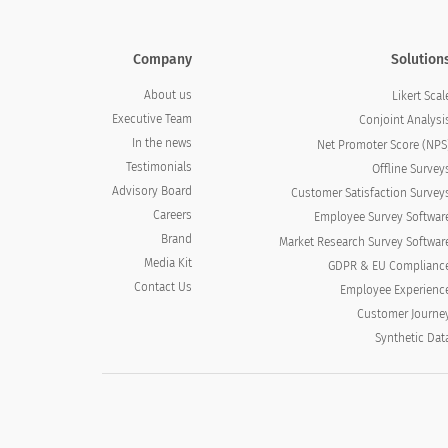
Company
Solution
About us
Likert Scal
Executive Team
Conjoint Analysi
In the news
Net Promoter Score (NPS
Testimonials
Offline Survey
Advisory Board
Customer Satisfaction Survey
Careers
Employee Survey Softwar
Brand
Market Research Survey Softwar
Media Kit
GDPR & EU Complianc
Contact Us
Employee Experienc
Customer Journe
Synthetic Dat