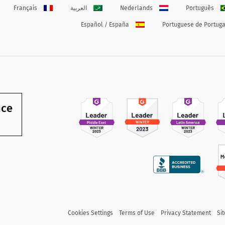
Português
Nederlands
العربية
Français
Español / España
Portuguese de Portuga
nce
Cookies Settings
Terms of Use
Privacy Statement
Si