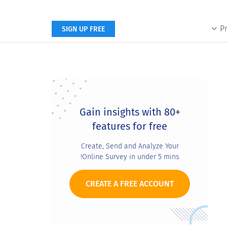
P
SIGN UP FREE
Primary
Sidebar
Gain insights with 80+
features for free
Create, Send and Analyze Your
Online Survey in under 5 mins!
CREATE A FREE ACCOUNT