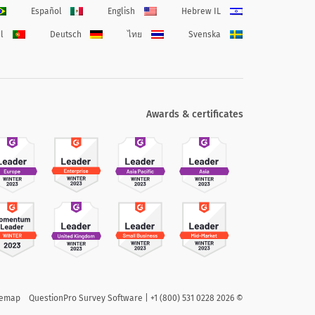
Español
English
Hebrew IL
l
Deutsch
ไทย
Svenska
Awards & certificates
temap
QuestionPro Survey Software | +1 (800) 531 0228
2026
©