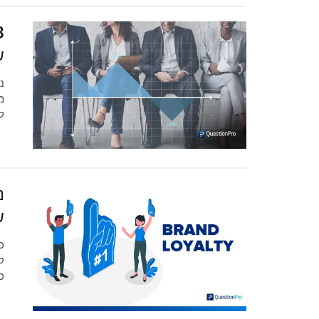
ש
מ
ל
נ
ש
כ
ק
כ