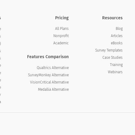
s
Pricing
Resources
All Plans
Blog
e
Nonprofit
Articles
s
Academic
eBooks
)
Survey Templates
s
Features Comparison
Case Studies
s
Training
e
Qualtrics Alternative
Webinars
e
SurveyMonkey Alternative
e
VisionCritical Alternative
e
Medallia Alternative
y
a