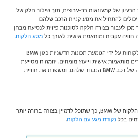
מקוונת שלה, BMW אימצה את הרעיון של קמעונאות רב-ערוצית, תוך שילוב חלק של
 יכולים להתחיל את מסע קניית הרכב שלהם
 מכן לעבור בצורה חלקה לסוכנות פיזית לנסיעת מבחן
ה חוויה עקבית ומותאמת אישית לאורך כל
מסע הלקוח.
BMW שמה בראש סדר העדיפויות את שירות הלקוחות על ידי הטמעת תכונות חדשניות כגון BMW
צרים מותאמות אישית וייעוץ מומחים. יוזמה זו מסייעת
לקונים להבין טוב יותר את התכונות והטכנולוגיה של רכב BMW הנבחר שלהם, ומשפרת את חוויית
בהתבסס על כך, יצרנו דוגמה לאיך ייראה מסע הלקוח של BMW, כך שתוכל לדמיין בצורה ברורה יותר
מים בכל
נקודת מגע עם הלקוח
.