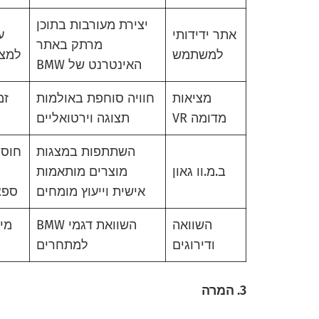
יצירת מעורבות בתוכן
אתר ידידותי
ע
מרתק באתר
למשתמש
למצו
האינטרנט של BMW
מציאות
חוויה סוחפת באולמות
זמ
מדומה VR
תצוגה וירטואליים
השתתפות במצגות
חוסר
ב.מ.וו גאון
מוצרים מותאמות
אישית וייעוץ מומחים
ספצי
השוואה
השוואת דגמי BMW
מי
ודירוגים
למתחרים
3. המרה