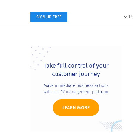
P
SIGN UP FREE
Primary
Sidebar
Take full control of your
customer journey
Make immediate business actions
with our CX management platform
LEARN MORE