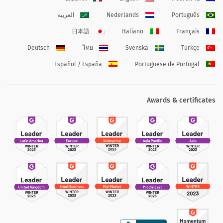
Português
Nederlands
العربية
日本語
Italiano
Français
Deutsch
ไทย
Svenska
Türkçe
Español / España
Portuguese de Portugal
Awards & certificates