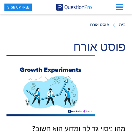
SIGN UP FREE
Skip
Skip
Skip
to
to
to
בית
פוסט אורח
primary
footer
main
content
sidebar
פוסט אורח
מהו ניסוי גדילה ומדוע הוא חשוב?