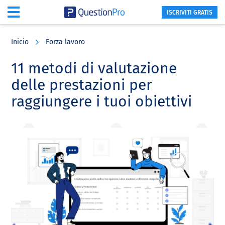
ISCRIVITI GRATIS
Skip
Skip
Skip
to
to
to
Inicio
Forza lavoro
main
primary
footer
content
sidebar
11 metodi di valutazione
delle prestazioni per
raggiungere i tuoi obiettivi