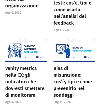
testi: cos’è, tipi e
organizzazione
come usarla
Ago 6, 2026
nell’analisi del
feedback
Ago 5, 2026
Vanity metrics
Bias di
nella CX: gli
misurazione:
indicatori che
cos’è, tipi e come
dovresti smettere
prevenirlo nei
di monitorare
sondaggi
Ago 3, 2026
Lug 31, 2026