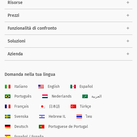
Risorse
Prezzi
Funzionalità di confronto
Soluzioni
Azienda
Domanda nella tua lingua
Italiano
English
Español
Português
Nederlands
العربية
Français
日本語
Türkçe
Svenska
Hebrew IL
ไทย
Deutsch
Portuguese de Portugal
Español / España