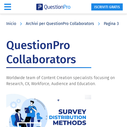
ISCRIVITI GRATIS
Skip
Skip
Skip
to
to
to
Inicio
Archivi per QuestionPro Collaborators
Pagina 3
main
primary
footer
content
sidebar
QuestionPro
Collaborators
Worldwide team of Content Creation specialists focusing on
Research, CX, Workforce, Audience and Education.