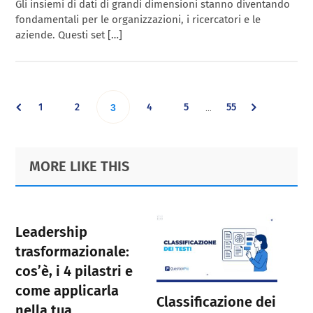
Gli insiemi di dati di grandi dimensioni stanno diventando
fondamentali per le organizzazioni, i ricercatori e le
aziende. Questi set […]
Interim
Go
Go
Go
Go
Go
1
2
Go
4
5
55
…
3
pages
omitted
to
to
to
to
to
to
Primary
Footer
MORE LIKE THIS
page
page
page
page
page
Sidebar
page
Leadership
trasformazionale:
cos’è, i 4 pilastri e
come applicarla
Classificazione dei
nella tua