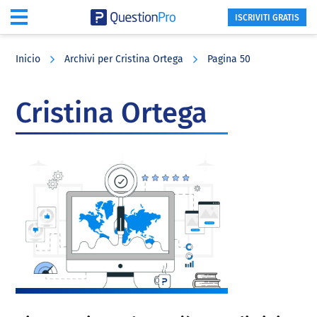
ISCRIVITI GRATIS
Skip
Skip
Skip
to
to
to
Inicio
Archivi per Cristina Ortega
Pagina 50
main
primary
footer
content
sidebar
Cristina Ortega