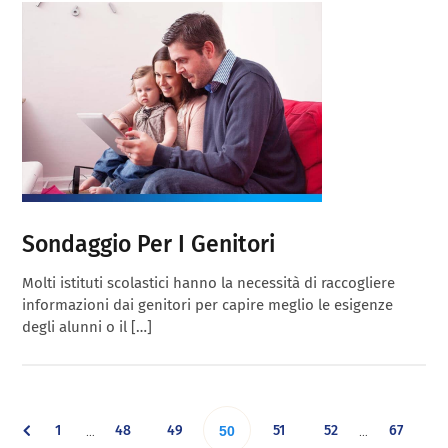
Sondaggio Per I Genitori
Molti istituti scolastici hanno la necessità di raccogliere
informazioni dai genitori per capire meglio le esigenze
degli alunni o il […]
Interim
Interim
Go
Go
Go
Go
Go
Go
1
48
49
Go
51
52
67
…
…
50
pages
pages