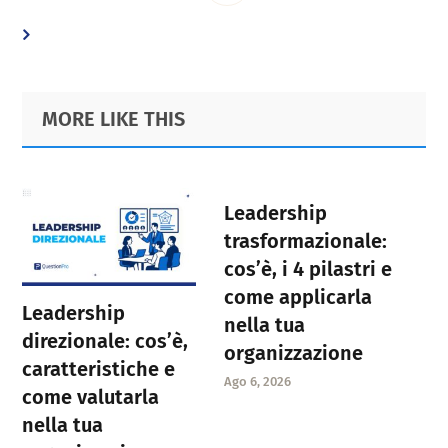
omitted
omitted
to
to
to
to
to
to
to
page
page
page
page
page
page
page
Primary
Footer
MORE LIKE THIS
Sidebar
Leadership
trasformazionale:
cos’è, i 4 pilastri e
come applicarla
Leadership
nella tua
direzionale: cos’è,
organizzazione
caratteristiche e
Ago 6, 2026
come valutarla
nella tua