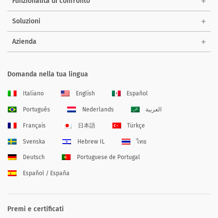
Funzionalità di confronto
Soluzioni
Azienda
Domanda nella tua lingua
Italiano
English
Español
Português
Nederlands
العربية
Français
日本語
Türkçe
Svenska
Hebrew IL
ไทย
Deutsch
Portuguese de Portugal
Español / España
Premi e certificati