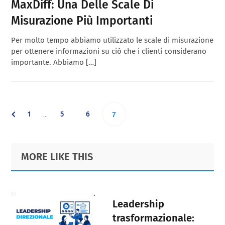
MaxDiff: Una Delle Scale Di
Misurazione Più Importanti
Per molto tempo abbiamo utilizzato le scale di misurazione
per ottenere informazioni su ciò che i clienti considerano
importante. Abbiamo […]
Interim
Go
Go
Go
1
5
6
Go
…
7
pages
omitted
to
to
to
to
Primary
Footer
MORE LIKE THIS
page
page
page
Sidebar
page
Leadership
trasformazionale: