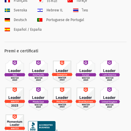
Français
日本語
Türkçe
Svenska
Hebrew IL
ไทย
Deutsch
Portuguese de Portugal
Español / España
Premi e certificati