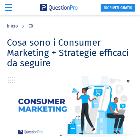
ISCRIVITI GRATIS
Skip
Skip
Skip
to
to
to
Inicio
CX
main
primary
footer
content
sidebar
Cosa sono i Consumer
Marketing + Strategie efficaci
da seguire