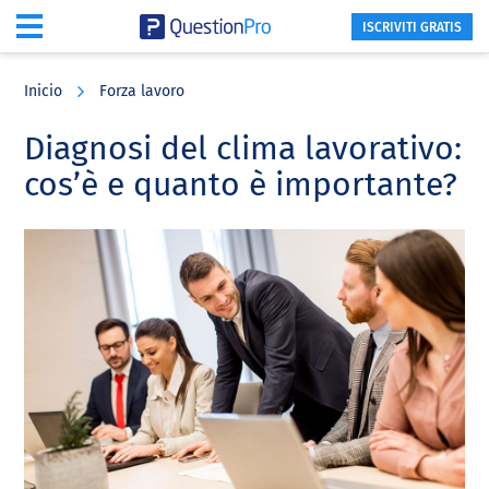
ISCRIVITI GRATIS
Skip
Skip
Skip
to
to
to
Inicio
Forza lavoro
main
primary
footer
content
sidebar
Diagnosi del clima lavorativo:
cos’è e quanto è importante?