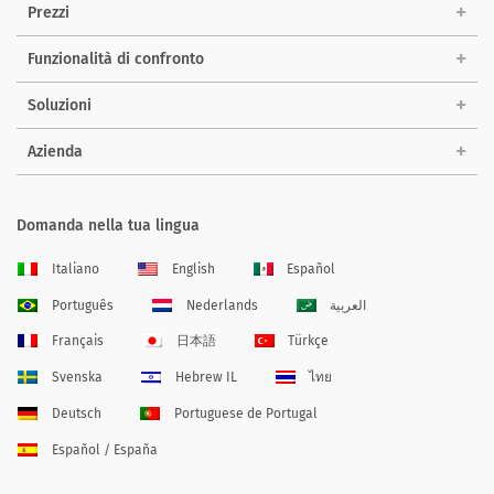
Prezzi
Funzionalità di confronto
Soluzioni
Azienda
Domanda nella tua lingua
Italiano
English
Español
Português
Nederlands
العربية
Français
日本語
Türkçe
Svenska
Hebrew IL
ไทย
Deutsch
Portuguese de Portugal
Español / España