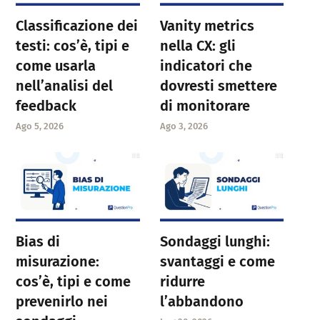
Classificazione dei
Vanity metrics
testi: cos’è, tipi e
nella CX: gli
come usarla
indicatori che
nell’analisi del
dovresti smettere
feedback
di monitorare
Ago 5, 2026
Ago 3, 2026
Bias di
Sondaggi lunghi:
misurazione:
svantaggi e come
cos’è, tipi e come
ridurre
prevenirlo nei
l’abbandono