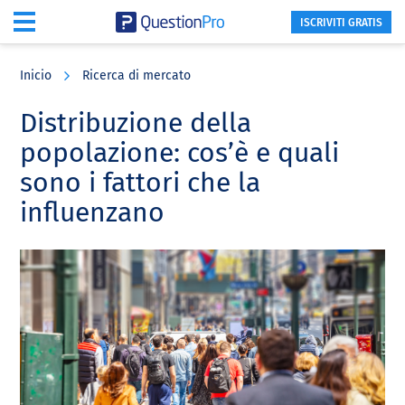
ISCRIVITI GRATIS
Skip
Skip
Skip
to
to
to
Inicio
Ricerca di mercato
main
primary
footer
content
sidebar
Distribuzione della
popolazione: cos’è e quali
sono i fattori che la
influenzano