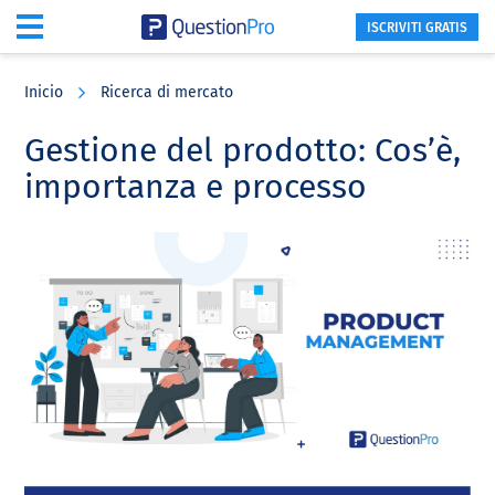
ISCRIVITI GRATIS
Skip
Skip
Skip
to
to
to
Inicio
Ricerca di mercato
main
primary
footer
content
sidebar
Gestione del prodotto: Cos’è,
importanza e processo