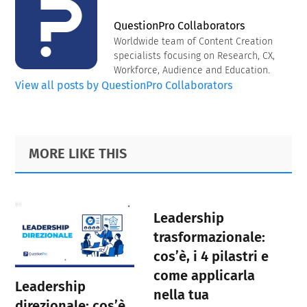
QuestionPro Collaborators
Worldwide team of Content Creation
specialists focusing on Research, CX,
Workforce, Audience and Education.
View all posts by QuestionPro Collaborators
Primary
Footer
MORE LIKE THIS
Sidebar
Leadership
trasformazionale:
cos’è, i 4 pilastri e
come applicarla
Leadership
nella tua
direzionale: cos’è,