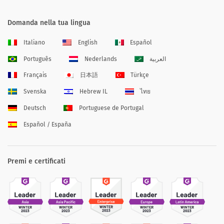
Domanda nella tua lingua
Italiano
English
Español
Português
Nederlands
العربية
Français
日本語
Türkçe
Svenska
Hebrew IL
ไทย
Deutsch
Portuguese de Portugal
Español / España
Premi e certificati