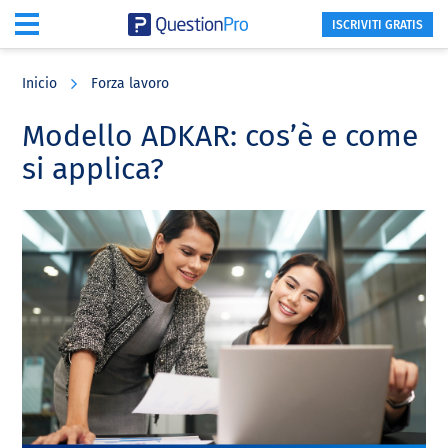
ISCRIVITI GRATIS
Skip
Skip
Skip
to
to
to
Inicio
Forza lavoro
main
primary
footer
content
sidebar
Modello ADKAR: cos’è e come
si applica?