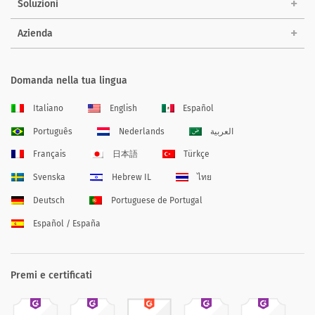
Soluzioni
Azienda
Domanda nella tua lingua
Italiano
English
Español
Português
Nederlands
العربية
Français
日本語
Türkçe
Svenska
Hebrew IL
ไทย
Deutsch
Portuguese de Portugal
Español / España
Premi e certificati