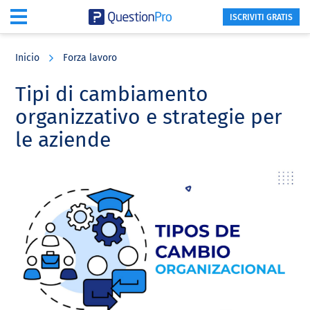
ISCRIVITI GRATIS
Skip
Skip
Skip
to
to
to
Inicio
Forza lavoro
main
primary
footer
content
sidebar
Tipi di cambiamento
organizzativo e strategie per
le aziende