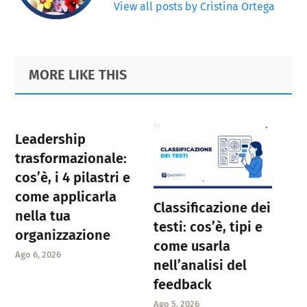
View all posts by Cristina Ortega
Primary
Footer
MORE LIKE THIS
Sidebar
Leadership
trasformazionale:
cos’è, i 4 pilastri e
come applicarla
Classificazione dei
nella tua
testi: cos’è, tipi e
organizzazione
come usarla
Ago 6, 2026
nell’analisi del
feedback
Ago 5, 2026