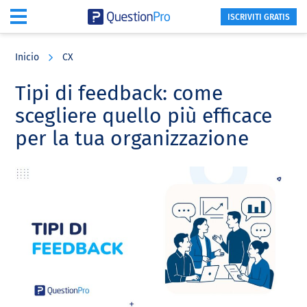
ISCRIVITI GRATIS
Skip
Skip
Skip
to
to
to
Inicio
CX
main
primary
footer
content
sidebar
Tipi di feedback: come
scegliere quello più efficace
per la tua organizzazione