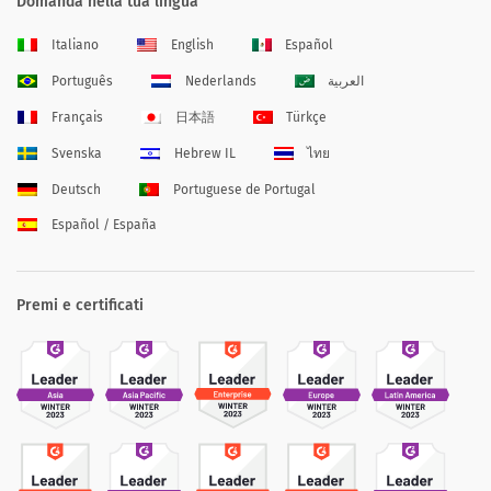
Domanda nella tua lingua
Italiano
English
Español
Português
Nederlands
العربية
Français
日本語
Türkçe
Svenska
Hebrew IL
ไทย
Deutsch
Portuguese de Portugal
Español / España
Premi e certificati