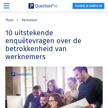
SCHRIJF JE GRATIS IN
Skip
Skip
Skip
to
to
to
Thuis
Personeel
main
primary
footer
content
sidebar
10 uitstekende
enquêtevragen over de
betrokkenheid van
werknemers