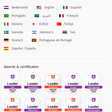
Nederlands
English
Español
Português
العربية
Français
Italiano
日本語
Türkçe
Svenska
Hebrew IL
ไทย
Deutsch
Portuguese de Portugal
Español / España
Awards & certificaten