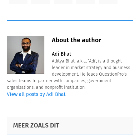
About the author
Adi Bhat
Aditya Bhat, a.k.a. ‘Adi’, is a thought
leader in market strategy and business
development. He leads QuestionPro's
sales teams to partner with companies, government
organizations, and nonprofit institution.
View all posts by Adi Bhat
Primary
Footer
MEER ZOALS DIT
Sidebar