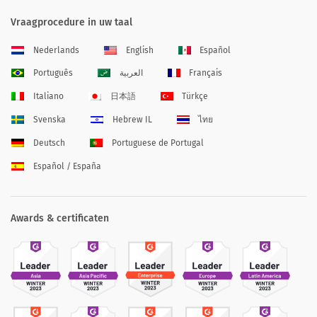
Vraagprocedure in uw taal
Nederlands
English
Español
Português
العربية
Français
Italiano
日本語
Türkçe
Svenska
Hebrew IL
ไทย
Deutsch
Portuguese de Portugal
Español / España
Awards & certificaten