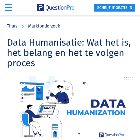
SCHRIJF JE GRATIS IN
Skip
Skip
Skip
to
to
to
Thuis
Marktonderzoek
main
primary
footer
content
sidebar
Data Humanisatie: Wat het is,
het belang en het te volgen
proces