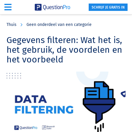
SCHRIJF JE GRATIS IN
Skip
Skip
Skip
to
to
to
Thuis
Geen onderdeel van een categorie
main
primary
footer
content
sidebar
Gegevens filteren: Wat het is,
het gebruik, de voordelen en
het voorbeeld