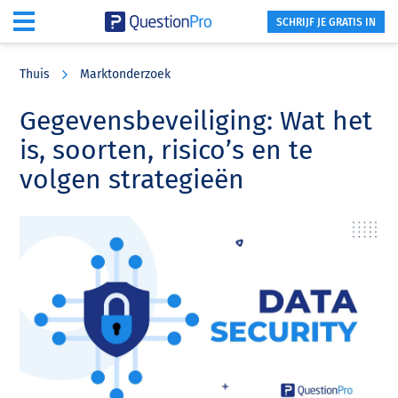
SCHRIJF JE GRATIS IN
Skip
Skip
Skip
to
to
to
Thuis
Marktonderzoek
main
primary
footer
content
sidebar
Gegevensbeveiliging: Wat het
is, soorten, risico’s en te
volgen strategieën