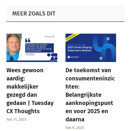
Primary
Footer
MEER ZOALS DIT
Sidebar
Wees gewoon
De toekomst van
aardig:
consumenteninzic
makkelijker
hten:
gezegd dan
Belangrijkste
gedaan | Tuesday
aanknopingspunt
CX Thoughts
en voor 2025 en
daarna
feb 11, 2025
feb 9, 2025