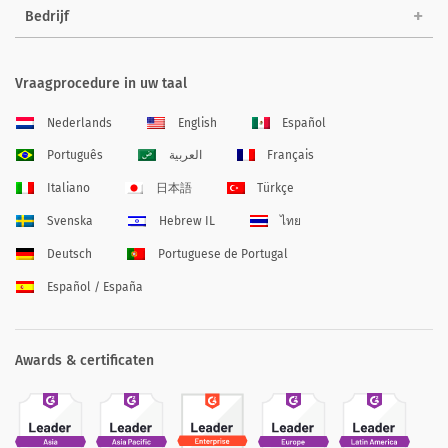
Bedrijf
Vraagprocedure in uw taal
Nederlands
English
Español
Português
العربية
Français
Italiano
日本語
Türkçe
Svenska
Hebrew IL
ไทย
Deutsch
Portuguese de Portugal
Español / España
Awards & certificaten