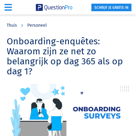
SCHRIJF JE GRATIS IN
Skip
Skip
Skip
to
to
to
Thuis
Personeel
main
primary
footer
content
sidebar
Onboarding-enquêtes:
Waarom zijn ze net zo
belangrijk op dag 365 als op
dag 1?