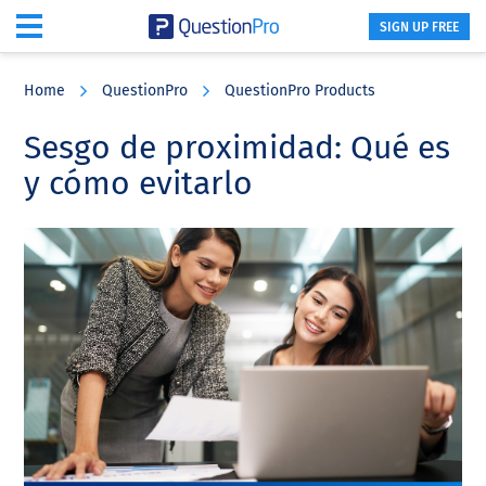
SIGN UP FREE
Skip
Skip
Skip
to
to
to
Home
QuestionPro
QuestionPro Products
main
primary
footer
content
sidebar
Sesgo de proximidad: Qué es
y cómo evitarlo