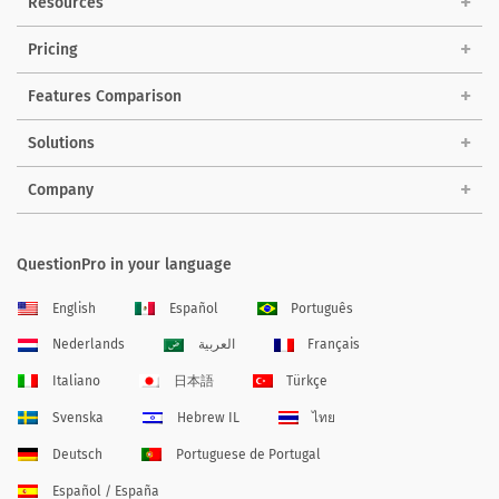
Resources
Pricing
Features Comparison
Solutions
Company
QuestionPro in your language
English
Español
Português
Nederlands
العربية
Français
Italiano
日本語
Türkçe
Svenska
Hebrew IL
ไทย
Deutsch
Portuguese de Portugal
Español / España