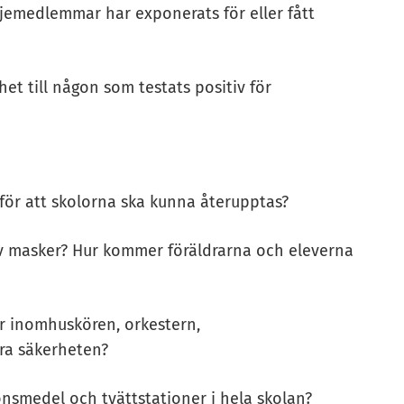
iljemedlemmar har exponerats för eller fått
rhet till någon som testats positiv för
gt för att skolorna ska kunna återupptas?
av masker? Hur kommer föräldrarna och eleverna
ör inomhuskören, orkestern,
era säkerheten?
nsmedel och tvättstationer i hela skolan?