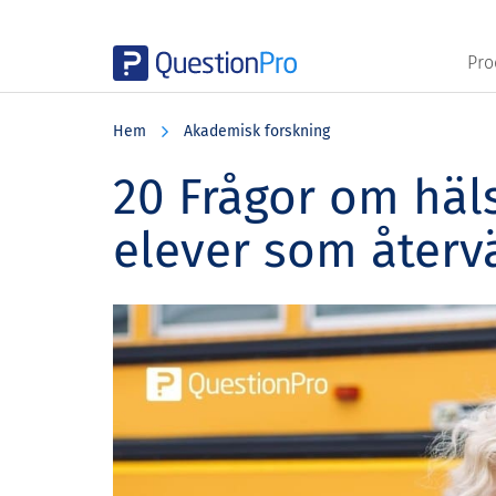
Pro
Skip
Skip
Skip
to
to
to
Hem
Akademisk forskning
main
primary
footer
content
sidebar
20 Frågor om häl
elever som återvä