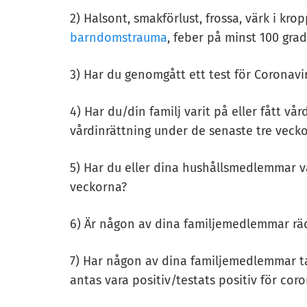
2) Halsont, smakförlust, frossa, värk i kro
barndomstrauma
, feber på minst 100 gra
3) Har du genomgått ett test för Coronav
4) Har du/din familj varit på eller fått vå
vårdinrättning under de senaste tre veck
5) Har du eller dina hushållsmedlemmar va
veckorna?
6) Är någon av dina familjemedlemmar räd
7) Har någon av dina familjemedlemmar t
antas vara positiv/testats positiv för cor