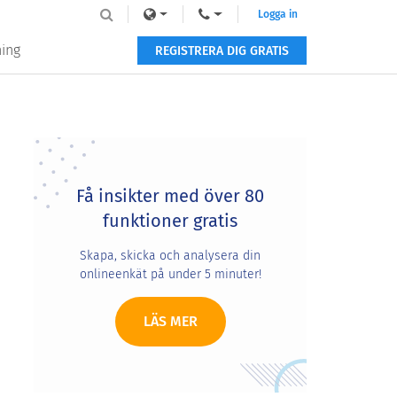
Logga in
ning
REGISTRERA DIG GRATIS
Primary
Sidebar
Få insikter med över 80
funktioner gratis
Skapa, skicka och analysera din
onlineenkät på under 5 minuter!
LÄS MER