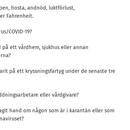
ppen, hosta, andnöd, luktförlust,
der Fahrenheit.
irus/COVID-19?
rd på ett vårdhem, sjukhus eller annan
orna?
rit på ett kryssningsfartyg under de senaste tre
dningsarbetare eller vårdgivare?
agit hand om någon som är i karantän eller som
onaviruset?