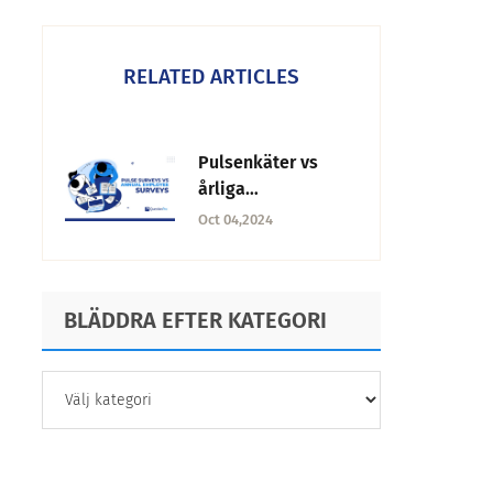
RELATED ARTICLES
Pulsenkäter vs
årliga
medarbetarunders
Oct 04,2024
ökningar: Vilken
ska man använda?
BLÄDDRA EFTER KATEGORI
BLÄDDRA
EFTER
KATEGORI