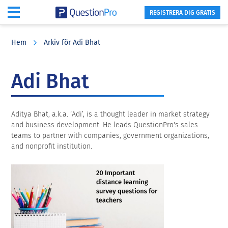
REGISTRERA DIG GRATIS
Skip
Skip
Skip
to
to
to
Hem
Arkiv för Adi Bhat
main
primary
footer
content
sidebar
Adi Bhat
Aditya Bhat, a.k.a. ‘Adi’, is a thought leader in market strategy
and business development. He leads QuestionPro's sales
teams to partner with companies, government organizations,
and nonprofit institution.