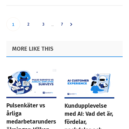
Interim
Go
Go
Go
Go
2
3
7
…
1
pages
omitted
to
to
to
to
Primary
Footer
MORE LIKE THIS
page
page
page
Sidebar
page
Pulsenkäter vs
Kundupplevelse
årliga
med AI: Vad det är,
medarbetarunders
fördelar,