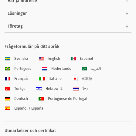
Har jämförelse
Lösningar
Företag
Frågeformulär på ditt språk
Svenska
English
Español
Português
Nederlands
العربية
Français
Italiano
日本語
Türkçe
Hebrew IL
ไทย
Deutsch
Portuguese de Portugal
Español / España
Utmärkelser och certifikat