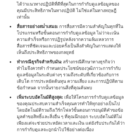
ได้ว่าแนวทางปฏิบัติที่ดีที่สุดในการกํากับดูแลข้อมูลของ
คุณมีประสิทธิภาพในทางปฏิบัติ ไม่ใช่แค่ในทางทฤษฎี
เท่านั้น
สื่อสารอย่างสม่ําเสมอ:
การสื่อสารมีความสําคัญในทุกที่ใน
โปรแกรมหรือขั้นตอนการกํากับดูแลข้อมูล ไม่ว่าจะเน้น
ความสําเร็จหรือการปฏิรูปหลังจากความล้มเหลวการ
สื่อสารที่ชัดเจนและบ่อยครั้งเป็นสิ่งสําคัญในการแสดงให้
เห็นถึงประสิทธิภาพของกลยุทธ์
ทํากรณีธุรกิจสําหรับมัน:
สร้างกรณีศึกษาทางธุรกิจว่า
ทําไมจึงควรทํา กําหนดประโยชน์ของวุฒิภาวะการกํากับ
ดูแลข้อมูลในระดับต่างๆ รวมถึงระดับที่เกี่ยวข้องกับการ
เติบโต การประหยัดต้นทุน ความเสี่ยง และการปฏิบัติตาม
ข้อกําหนด จากนั้นรายงานสิ่งที่คุณค้นพบ
เพิ่มระบบอัตโนมัติสูงสุด:
เพื่อให้โครงการกํากับดูแลข้อมูล
ของคุณประสบความสําเร็จคุณควรทําให้ทุกอย่างเป็นไป
โดยอัตโนมัติรวมถึงเวิร์กโฟลว์ขั้นตอนการอนุมัติคําขอข้อ
มูลคําขอสิทธิ์และสิ่งอื่น ๆ ที่คุณนึกออก ระบบอัตโนมัติไม่
เพียงแต่จะช่วยประหยัดเวลาและเงิน แต่ยังรับประกันได้ว่า
การกํากับดูแลจะถูกนําไปใช้อย่างต่อเนื่อง