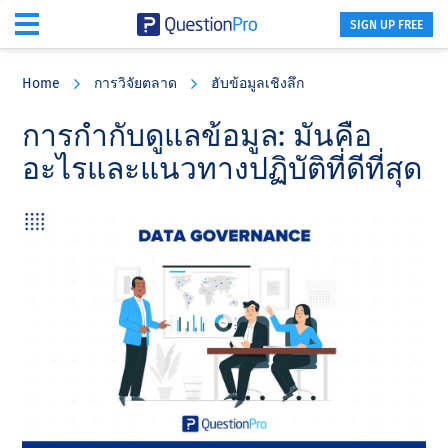
SIGN UP FREE
Skip
Skip
Skip
to
to
to
Home
การวิจัยตลาด
ฮับข้อมูลเชิงลึก
main
primary
footer
content
sidebar
การกํากับดูแลข้อมูล: มันคือ
อะไรและแนวทางปฏิบัติที่ดีที่สุด